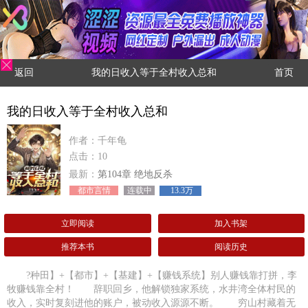
返回
我的日收入等于全村收入总和
首页
我的日收入等于全村收入总和
作者：千年龟
点击：10
最新：
第104章 绝地反杀
都市言情
连载中
13.3万
立即阅读
加入书架
推荐本书
阅读历史
?种田】+【都市】+【基建】+【赚钱系统】别人赚钱靠打拼，李
牧赚钱靠全村！ 辞职回乡，他解锁独家系统，水井湾全体村民的
收入，实时复刻进他的账户，被动收入源源不断。 穷山村藏着无