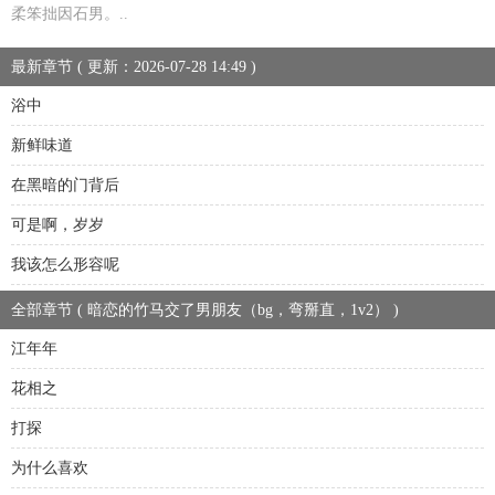
柔笨拙因石男。..
最新章节 ( 更新：2026-07-28 14:49 )
浴中
新鲜味道
在黑暗的门背后
可是啊，岁岁
我该怎么形容呢
全部章节 ( 暗恋的竹马交了男朋友（bg，弯掰直，1v2） )
江年年
花相之
打探
为什么喜欢