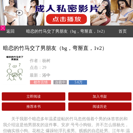
返回
暗恋的竹马交了男朋友（bg，弯掰直，1v2）
首页
暗恋的竹马交了男朋友（bg，弯掰直，1v2）
作者：杨树
点击：29
最新：
浴中
都市言情
连载中
5.6万
立即阅读
加入书架
推荐本书
阅读历史
关于我那个暗恋多年温柔提帖的竹马忽然领着个男的休答答的和
我介绍这是他男朋友的这件事。安岁:号号小狗钕。并不怎么很杨光，
但确实很小狗。花相之:爆躁轻浮孔雀男。贱贱的自恋处男。江年年:温