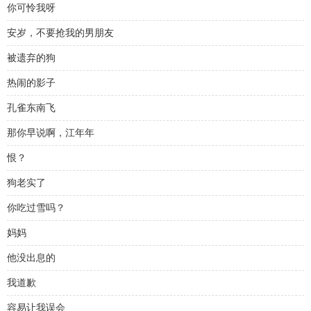
你可怜我呀
安岁，不要抢我的男朋友
被遗弃的狗
热闹的影子
孔雀东南飞
那你早说啊，江年年
恨？
狗老实了
你吃过雪吗？
妈妈
他没出息的
我道歉
容易让我误会