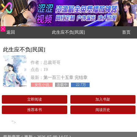
返回
此生应不负[民国]
首页
此生应不负[民国]
作者：总裁哥哥
点击：19
最新：
第一百三十五章 完结章
女生小说
连载中
22.7万
立即阅读
加入书架
推荐本书
阅读历史
">