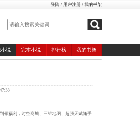
登陆
/
用户注册
/
我的书架
他小说
完本小说
排行榜
我的书架
7:38
签到领福利，时空商城、三维地图、超强天赋随手