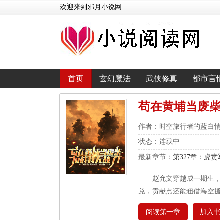
欢迎来到邪月小说网
首页
玄幻魔法
武侠修真
都市言
苟在黄埔当废
作者：时空旅行者的蓝白
状态：连载中
最新章节：
第327章：虎
赵允文穿越成一期生，
兑，贡献点还能租借海空
阅读第一章
加入