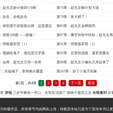
章：赵允文妙计接回174师
第75章：赵允文献计安大场
章：反击，全线反击
第79章：发大财了！
章：保安团不按套路出牌，这是要反
第83章：赵允文金蝉脱壳
章：再救109团——收编！
第87章：搬空补给中转站，赵允文
章：营救孤军营（1）
第91章：营救孤军营（2）
章：甩锅给鬼子，激化英日矛盾
第95章：百里转进路，孤军营重生
章：会师，赵允文又得一良将
第99章：赵允文小锄头又挥起来了
2章：兵临城下，富则炮火覆盖
第103章：抄了小鬼子的家
第1页，共4页
1
2
3
4
下一页
尾页
清舒
弃他
三岁半糖包一开口，全军区泪崩了
病秧子逝世之后
长恨春归
岁
为转载作品，所有章节均由网友上传，转载至本站只是为了宣传本书让更