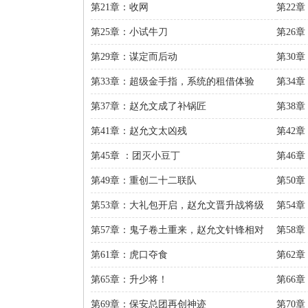
第21章：收网
第22
第25章：小试牛刀
第26
第29章：谋定而后动
第30
第33章：超级金手指，系统的租借体验
第34
第37章：赵允文成了补锅匠
第38
第41章：赵允文太凶残
第42
第45章 ：团灭小豆丁
第46
第49章：重创二十二联队
第50
第53章：大礼包开启，赵允文晋升战将级
第54
第57章：鬼子卷土重来，赵允文针锋相对
第58
第61章：虎口夺食
第62
第65章：升少将！
第66
第69章：保安总团再创神迹
第70