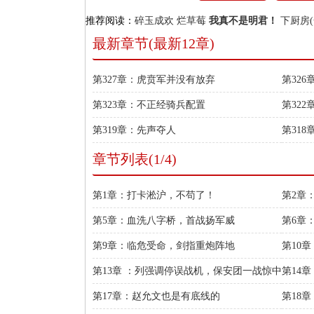
推荐阅读：
碎玉成欢
烂草莓
我真不是明君！
下厨房(
最新章节(最新12章)
第327章：虎贲军并没有放弃
第32
第323章：不正经骑兵配置
第32
第319章：先声夺人
第31
章节列表(1/4)
第1章：打卡淞沪，不苟了！
第2章
第5章：血洗八字桥，首战扬军威
第6章
第9章：临危受命，剑指重炮阵地
第10
第13章 ：列强调停误战机，保安团一战惊中
第14
枢
第17章：赵允文也是有底线的
第18