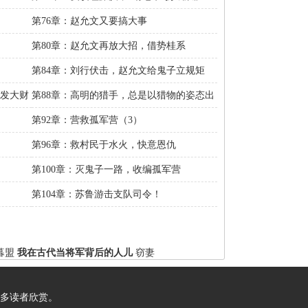
第76章：赵允文又要搞大事
第80章：赵允文再放大招，借势桂系
第84章：刘行伏击，赵允文给鬼子立规矩
再发大财
第88章：高明的猎手，总是以猎物的姿态出
现
第92章：营救孤军营（3）
第96章：救村民于水火，快意恩仇
第100章：灭鬼子一路，收编孤军营
第104章：苏鲁游击支队司令！
暮盟
我在古代当将军背后的人儿
窃妻
多读者欣赏。