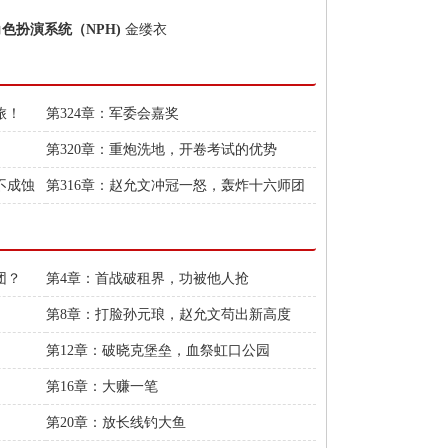
角色扮演系统（NPH)
金缕衣
旅！
第324章：军委会嘉奖
第320章：重炮洗地，开卷考试的优势
不成蚀
第316章：赵允文冲冠一怒，轰炸十六师团
部
团？
第4章：首战破租界，功被他人抢
第8章：打脸孙元琅，赵允文苟出新高度
第12章：破晓克堡垒，血祭虹口公园
第16章：大赚一笔
第20章：放长线钓大鱼