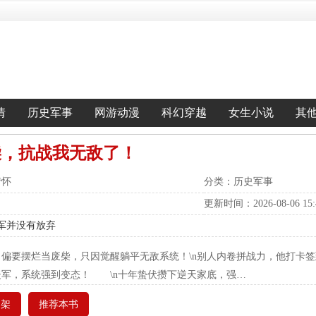
情
历史军事
网游动漫
科幻穿越
女生小说
其
柴，抗战我无敌了！
情怀
分类：历史军事
更新时间：2026-08-06 15:4
贲军并没有放弃
偏要摆烂当废柴，只因觉醒躺平无敌系统！\n别人内卷拼战力，他打卡
援军，系统强到变态！ \n十年蛰伏攒下逆天家底，强…
书架
推荐本书