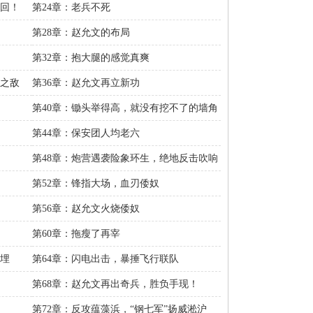
无回！
第24章：老兵不死
第28章：赵允文的布局
第32章：抱大腿的感觉真爽
回之敌
第36章：赵允文再立新功
第40章：锄头举得高，就没有挖不了的墙角
第44章：保安团人均老六
第48章：炮营遇袭险象环生，绝地反击吹响
冲锋
第52章：锋指大场，血刃倭奴
第56章：赵允文火烧倭奴
第60章：拖瘦了再宰
管埋
第64章：闪电出击，暴捶飞行联队
第68章：赵允文再出奇兵，胜负手现！
第72章：反攻蕴藻浜，“钢七军”扬威淞沪