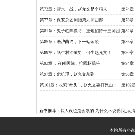
第73章：背水一战，赵允文是个狠人
第74
第77章：保安总团剑指第九师团部
第78
第81章：鬼子临阵换将，重炮招待十三师团
第82
击？
第85章：淞沪曲终，下一站金陵
第86
第89章：既生村治敏男，何生赵允文！
第90
第93章 ：夜闯医院，抢回杨瑞符
第94
第97章：危机现，赵允文杀到
第98
第101章：收紧“拳头”，赵允文要打昆山！
第10
新书推荐：
装人设也是会累的
为什么不说爱我_袁
本站所有小说