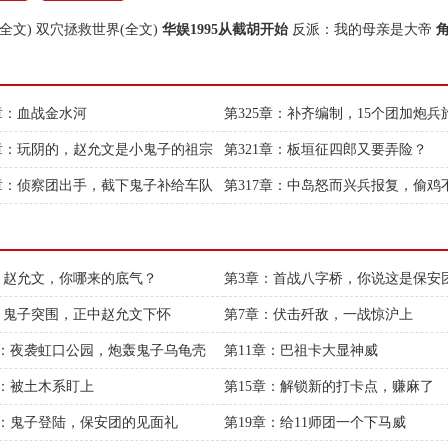
全文)
双穴拯救世界(全文)
华娱1995从截胡开始
反派：我的母亲是大帝
6章：血战金水河
第325章：补齐编制，15个团加炮兵
2章：玩阴的，赵允文是小鬼子的祖宗
第321章：板垣征四郎又要弄险？
8章：侦察团出手，截下鬼子补给车队
第317章：中岛怒而兴兵报复，偷鸡
把米
：赵允文，你哪来的底气？
第3章：首战八字桥，你说这是保安
：鬼子突围，正中赵允文下怀
第7章：伏击歼敌，一战惊沪上
章：夜袭虹口公园，炮轰鬼子乌龟壳
第11章：巴祖卡大显神威
章：被土木系盯上
第15章：解锁新的打卡点，赚麻了
章：鬼子登陆，保安团的见面礼
第19章：给11师团一个下马威