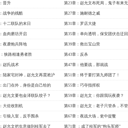
章：晋升
第23章：赵允文布死局，鬼子有来
章：战争的残酷
第27章：施耐德之威
章：十二联队的末日
第31章：罗店大捷
章：血肉磨坊开启
第35章：单向透明，保安团伏击迂
章：夜袭炮兵阵地
第39章：救出宝山营
章 ：狭路相逢勇者胜
第43章：反杀
章：赵氏战术
第47章：他要战，那就战
章：陆家宅封神，赵允文再震淞沪
第51章：终于要打第九师团了！
章：出门在外，身份是自己给的
第55章：巧夺指挥权
章：赵允文要包金泽联队饺子？
第59章：赵允文：你跟我玩夜袭？
章：大佐收割机
第63章：赵允文：老子只管杀，不
章：引狼入室，反手围杀
第67章：夜战大场，瓮中捉鳖
章：赵允文把生意做到桂军去了
第71章 ：成了桂军的“狗头军师”