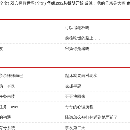
全文)
双穴拯救世界(全文)
华娱1995从截胡开始
反派：我的母亲是大帝
可以追老板吗
前往吃饭的路上……
败
宋扬你是猪吗
亲亲妹妹而已
起床就要面对现实
场，氺灵
被抓早恋
任务来喽
哥哥快回来
务，over
哥哥的心理历程
的初遇
陆谦怎么被打包送到她面前了
有号系统
事发第二天