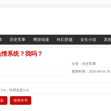
情
历史军事
网游动漫
科幻穿越
女生小说
其
色情系统？我吗？
分类：历史军事
更新时间：2026-08-04 18:3
1v4，结局也是1v4。
书架
推荐本书