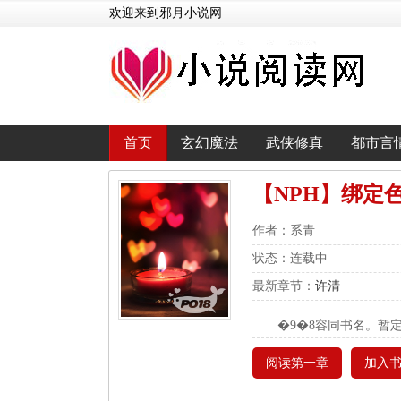
欢迎来到邪月小说网
首页
玄幻魔法
武侠修真
都市言
【NPH】绑定
作者：系青
状态：连载中
最新章节：
许清
�9�8容同书名。暂定
阅读第一章
加入