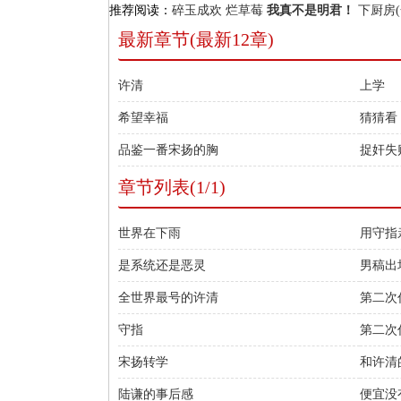
推荐阅读：
碎玉成欢
烂草莓
我真不是明君！
下厨房(
最新章节(最新12章)
许清
上学
希望幸福
猜猜看
品鉴一番宋扬的胸
捉奸失
章节列表(1/1)
世界在下雨
用守指
是系统还是恶灵
男稿出
全世界最号的许清
第二次
守指
第二次任
宋扬转学
和许清
陆谦的事后感
便宜没