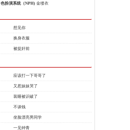
角色扮演系统（NPH)
金缕衣
想见你
换身衣服
被捉奸前
应该打一下哥哥了
又惹妹妹哭了
装睡被识破了
不谈钱
坐脸漂亮男同学
一见钟青