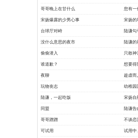
哥哥晚上在甘什么
您有一
宋扬爆露的少男心事
宋扬的
台球厅对峙
陆谦勾
没什么意思的夜市
陆谦的
偷偷潜入
只敢神
谁道歉？
想要得
夜聊
趁虚而
玩物丧志
幼稚园
陆谦，一起吃饭
宋扬自
同盟
陆谦告
哥哥蹭蹭
不谈恋
可试用
试用中