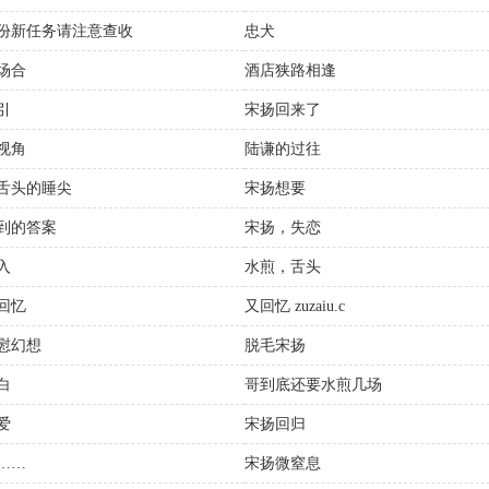
份新任务请注意查收
忠犬
场合
酒店狭路相逢
引
宋扬回来了
视角
陆谦的过往
舌头的睡尖
宋扬想要
到的答案
宋扬，失恋
入
水煎，舌头
回忆
又回忆 zuzaiu.c
慰幻想
脱毛宋扬
白
哥到底还要水煎几场
爱
宋扬回归
……
宋扬微窒息