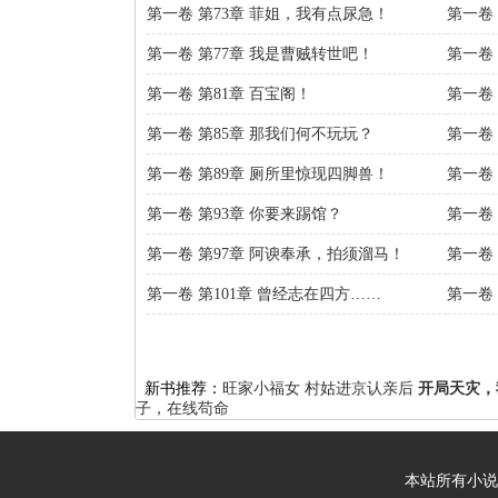
第一卷 第73章 菲姐，我有点尿急！
第一卷
第一卷 第77章 我是曹贼转世吧！
第一卷
第一卷 第81章 百宝阁！
第一卷
第一卷 第85章 那我们何不玩玩？
第一卷
第一卷 第89章 厕所里惊现四脚兽！
第一卷
第一卷 第93章 你要来踢馆？
第一卷
第一卷 第97章 阿谀奉承，拍须溜马！
第一卷
第一卷 第101章 曾经志在四方……
第一卷
新书推荐：
旺家小福女
村姑进京认亲后
开局天灾，
子，在线苟命
本站所有小说