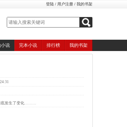
登陆
/
用户注册
/
我的书架
他小说
完本小说
排行榜
我的书架
4:31
彻底发生了变化………