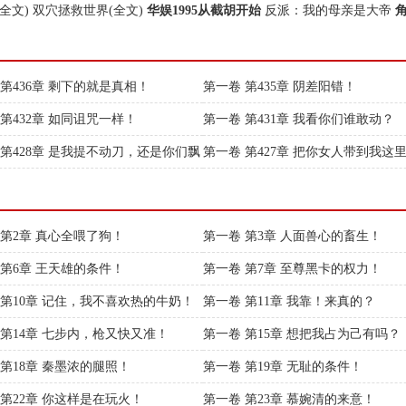
全文)
双穴拯救世界(全文)
华娱1995从截胡开始
反派：我的母亲是大帝
 第436章 剩下的就是真相！
第一卷 第435章 阴差阳错！
 第432章 如同诅咒一样！
第一卷 第431章 我看你们谁敢动？
 第428章 是我提不动刀，还是你们飘
第一卷 第427章 把你女人带到我这
 第2章 真心全喂了狗！
第一卷 第3章 人面兽心的畜生！
 第6章 王天雄的条件！
第一卷 第7章 至尊黑卡的权力！
 第10章 记住，我不喜欢热的牛奶！
第一卷 第11章 我靠！来真的？
 第14章 七步内，枪又快又准！
第一卷 第15章 想把我占为己有吗？
 第18章 秦墨浓的腿照！
第一卷 第19章 无耻的条件！
 第22章 你这样是在玩火！
第一卷 第23章 慕婉清的来意！