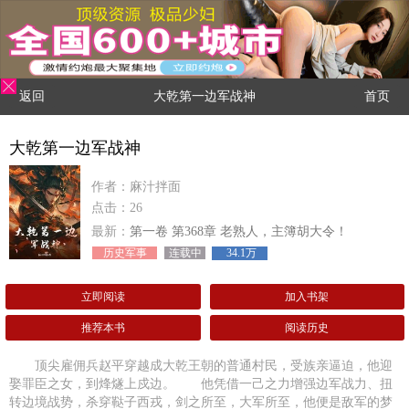
返回
大乾第一边军战神
首页
大乾第一边军战神
作者：麻汁拌面
点击：26
最新：
第一卷 第368章 老熟人，主簿胡大令！
历史军事
连载中
34.1万
立即阅读
加入书架
推荐本书
阅读历史
顶尖雇佣兵赵平穿越成大乾王朝的普通村民，受族亲逼迫，他迎
娶罪臣之女，到烽燧上戍边。 他凭借一己之力增强边军战力、扭
转边境战势，杀穿鞑子西戎，剑之所至，大军所至，他便是敌军的梦