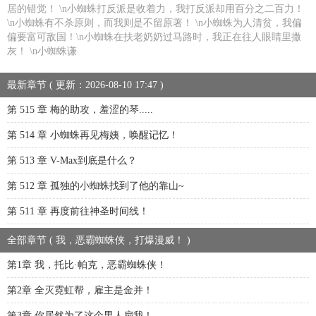
居的错觉！ \n小蜘蛛打反派是收着力，我打反派却用百分之二百力！
\n小蜘蛛有不杀原则，而我则是不留原著！ \n小蜘蛛为人清贫，我偏
偏要富可敌国！\n小蜘蛛在扶老奶奶过马路时，我正在往人眼睛里撒
灰！ \n小蜘蛛谦
最新章节 ( 更新：2026-08-10 17:47 )
第 515 章 梅的助攻，羞涩的琴.....
第 514 章 小蜘蛛再见梅姨，唤醒记忆！
第 513 章 V-Max到底是什么？
第 512 章 孤独的小蜘蛛找到了他的靠山~
第 511 章 再度前往神圣时间线！
全部章节 ( 我，恶霸蜘蛛侠，打爆漫威！ )
第1章 我，托比·帕克，恶霸蜘蛛侠！
第2章 全灭霓虹帮，雇主是金并！
第3章 你居然为了这个男人扇我！