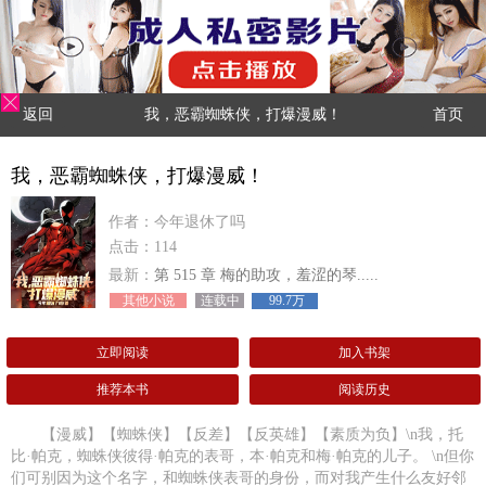
返回
我，恶霸蜘蛛侠，打爆漫威！
首页
我，恶霸蜘蛛侠，打爆漫威！
作者：今年退休了吗
点击：114
最新：
第 515 章 梅的助攻，羞涩的琴.....
其他小说
连载中
99.7万
立即阅读
加入书架
推荐本书
阅读历史
【漫威】【蜘蛛侠】【反差】【反英雄】【素质为负】\n我，托
比·帕克，蜘蛛侠彼得·帕克的表哥，本·帕克和梅·帕克的儿子。 \n但你
们可别因为这个名字，和蜘蛛侠表哥的身份，而对我产生什么友好邻