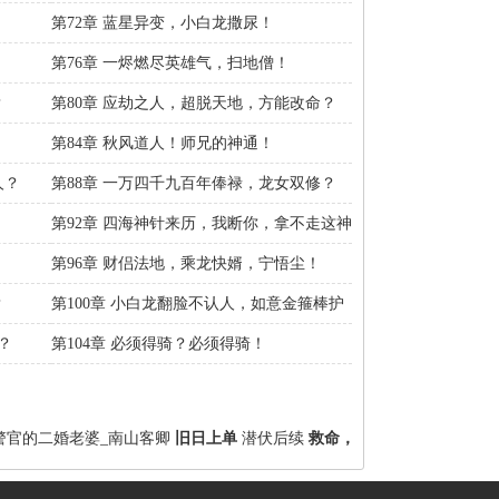
第72章 蓝星异变，小白龙撒尿！
第76章 一烬燃尽英雄气，扫地僧！
？
第80章 应劫之人，超脱天地，方能改命？
！
第84章 秋风道人！师兄的神通！
人？
第88章 一万四千九百年俸禄，龙女双修？
第92章 四海神针来历，我断你，拿不走这神
针！
！
第96章 财侣法地，乘龙快婿，宁悟尘！
？
第100章 小白龙翻脸不认人，如意金箍棒护
持！
？
第104章 必须得骑？必须得骑！
警官的二婚老婆_南山客卿
旧日上单
潜伏后续
救命，