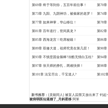
第69章 终于等到你，五百年前往事！
第70
第73章 九阳、九阴神功，被偷家的老罗！
第74
第77章 如来神掌，华山移位！
第78
第81章 百年道行，世间真龙？
第82
第85章 西海龙宫！吃席秘籍！
第86
第89章 双修大道，祖师究竟在第几层！
第90
第93章 不慎坚固金箍棒?冷酷无情白玉柱?
第94
第97章 张天师的挣扎，两难抉择！
第98
第101章 法宝尽出，千宝道人?
第10
新书推荐：
[灵能同人] 被盲人囚禁又放出来了
钓起
被病弱医仙逼婚了_月斜星移
阿笨