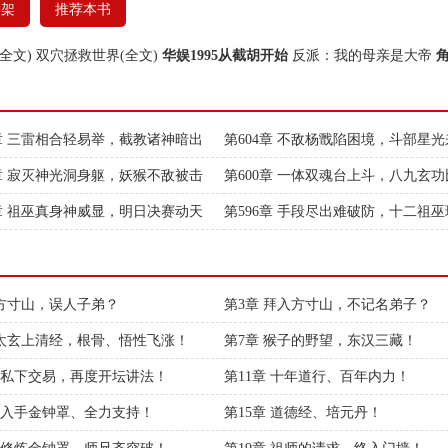
书架
推荐本书
全文)
双穴拯救世界(全文)
华娱1995从截胡开始
反派：我的母亲是大帝
5章 三雷相合轻易举，截教诸神暗出
第604章 不敌杨戬陷困境，斗部星
助！
1章 寂灭神光洞身躯，妖猴不敌被击
第600章 一体双魂台上斗，八九玄
石！
7章 祖巫真身神威显，明日决赛动天
第596章 手段尽出难破防，十二祖
地！
 方寸山，误人子弟？
第3章 拜入方寸山，不记名弟子？
 太玄上清经，根骨、悟性飞涨！
第7章 猴子的野望，东汉三藏！
章 私下交易，再度开坛讲法！
第11章 十年道行、百年内力！
章 入手金钟罩、全力支持！
第15章 道德经、培元丹！