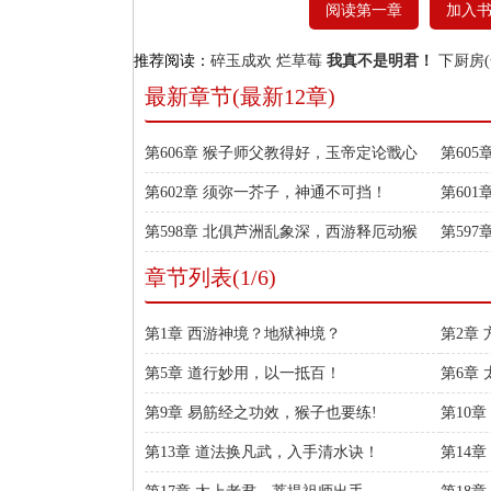
阅读第一章
加入
推荐阅读：
碎玉成欢
烂草莓
我真不是明君！
下厨房(
最新章节(最新12章)
第606章 猴子师父教得好，玉帝定论戬心
第60
苦！
手！
第602章 须弥一芥子，神通不可挡！
第60
杀？
第598章 北俱芦洲乱象深，西游释厄动猴
第59
心！
地！
章节列表(1/6)
第1章 西游神境？地狱神境？
第2章
第5章 道行妙用，以一抵百！
第6章
第9章 易筋经之功效，猴子也要练!
第10
第13章 道法换凡武，入手清水诀！
第14