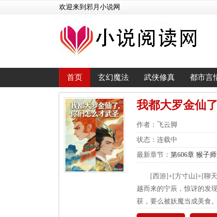
欢迎来到邪月小说网
首页
玄幻魔法
武侠修真
都市言
我都大罗金仙
作者：飞云脚
状态：连载中
最新章节：
第606章 猴
[西游]+[方寸山]+
越而来的宁辰，惊讶的发现
获，要么被妖魔当成美食。