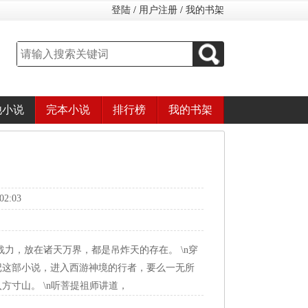
登陆
/
用户注册
/
我的书架
他小说
完本小说
排行榜
我的书架
2:03
的战力，放在诸天万界，都是吊炸天的存在。 \n穿
记这部小说，进入西游神境的行者，要么一无所
方寸山。 \n听菩提祖师讲道，