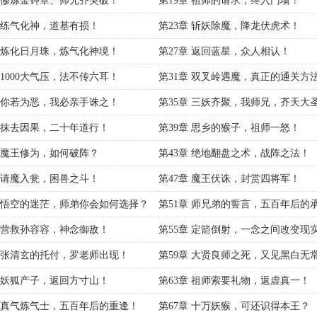
章 修炼金钟罩、师兄齐突破！
第19章 祖师的请求，终入门墙！
章 练气化神，道基有损！
第23章 斩妖除魔，降龙伏虎术！
章 炼化日月珠，炼气化神境！
第27章 返回蓝星，众人相认！
 1000大气压，法不传六耳！
第31章 双叉岭遇魔，真正的通关方
章 你若为恶，我必亲手诛之！
第35章 三妖齐聚，我师兄，齐天大
章 抹去因果，二十年道行！
第39章 思乡的猴子，祖师一怒！
章 魔王修为，如何破阵？
第43章 绝地翻盘之术，战阵之法！
章 请魔入瓮，困兽之斗！
第47章 魔王伏诛，封赏四将军！
章 悟空的迷茫，师弟你会如何选择？
第51章 师兄弟的誓言，五百年后的
章 营救孙容容，神念御敌！
第55章 定箭倒射，一念之间改变现
章 张清玄的托付，罗老师出现！
第59章 大贤良师之死，又见黑白无
章 妖狐产子，返回方寸山！
第63章 祖师索要礼物，返虚真一！
章 真气炼气士，五百年后的重逢！
第67章 十万妖猴，可还识得本王？