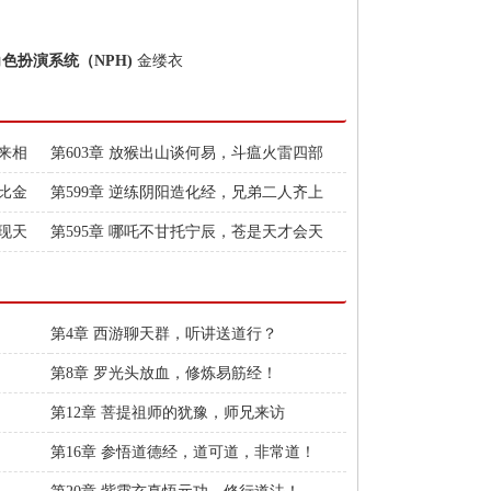
角色扮演系统（NPH)
金缕衣
光来相
第603章 放猴出山谈何易，斗瘟火雷四部
动！
功比金
第599章 逆练阴阳造化经，兄弟二人齐上
阵！
巫现天
第595章 哪吒不甘托宁辰，苍是天才会天
下！
第4章 西游聊天群，听讲送道行？
第8章 罗光头放血，修炼易筋经！
第12章 菩提祖师的犹豫，师兄来访
第16章 参悟道德经，道可道，非常道！