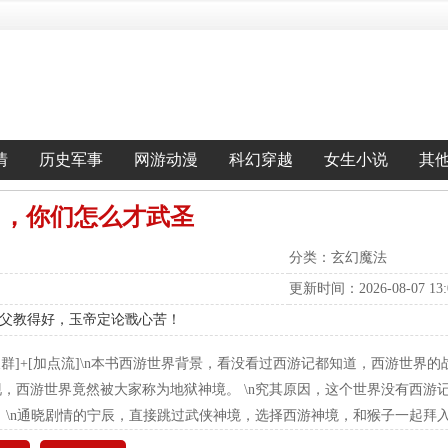
情
历史军事
网游动漫
科幻穿越
女生小说
其
了，你们怎么才武圣
分类：玄幻魔法
更新时间：2026-08-07 13:0
子师父教得好，玉帝定论戬心苦！
[聊天群]+[加点流]\n本书西游世界背景，看没看过西游记都知道，西游世界
，西游世界竟然被大家称为地狱神境。 \n究其原因，这个世界没有西游
 \n通晓剧情的宁辰，直接跳过武侠神境，选择西游神境，和猴子一起拜入