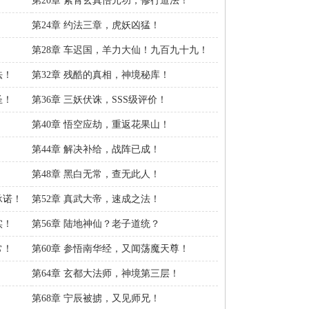
第20章 紫霄玄真悟元功，修行道法！
第24章 约法三章，虎妖凶猛！
第28章 车迟国，羊力大仙！九百九十九！
法！
第32章 残酷的真相，神境秘库！
圣！
第36章 三妖伏诛，SSS级评价！
第40章 悟空应劫，重返花果山！
第44章 解决补给，战阵已成！
第48章 黑白无常，查无此人！
承诺！
第52章 真武大帝，速成之法！
实！
第56章 陆地神仙？老子道统？
常！
第60章 参悟南华经，又闻荡魔天尊！
第64章 玄都大法师，神境第三层！
第68章 宁辰被掳，又见师兄！