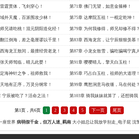
章 雷霆贯体，飞剑穿心！
第71章 佛门无望，如意金箍棒！
章 域外天魔，百派围攻少林！
第75章 达摩院五祖！一棍定乾坤！
章 师兄请吃桃！混元阴阳造化经！
第79章 为何我修得，师兄却修不得
章 翻江倒海，差之毫厘谬以千里！
第83章 西海龙宫，让宁辰狠狠羡慕
章 西海龙王敖闰，最擅经营老龙！
第87章 小龙女敖雪，骗吃骗喝宁真
章 张天师驾临，晴儿此婴！
第91章 嘤嘤晴儿，擎天白玉柱！
章 定海神针之争，祖师救我！
第95章 巧占白玉柱，祖师的大道理
章 天地有正序，万灵分纲常！
第99章 鹰愁涧意马收缰，马在何处
2章 宁辰被吃了？活命之法！
第103章 骑我妹妹就算了，还想骑我
第1页，共6页
1
2
3
4
5
下一页
尾页
一座世界
病弱假千金，但万人迷_羁南
大小姐总让我放学别走_电子屁
沈