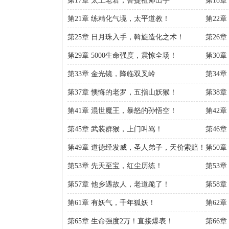
第17章 太上老君，菩提祖师出手
第18
第21章 练精化气境，太平道教！
第22
第25章 日月珠入手，斡旋造化之术！
第26
第29章 5000生命强度，震惊全场！
第30章
第33章 金光镜，降临双叉岭
第34
第37章 懊悔的老罗，五指山妖猴！
第38
第41章 混世魔王，暴怒的孙悟空！
第42
第45章 武装群猴，上门叫骂！
第46
第49章 道德经发威，圣人弟子，天价索赔！
第50
第53章 先天至宝，红尘历练！
第53
第57章 他乡遇故人，老道跪了！
第58
第61章 有妖气，千年狐妖！
第62
第65章 生命强度2万！直接爆表！
第66