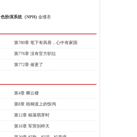
角色扮演系统（NPH)
金缕衣
第780章 笔下有风骨，心中有家国
第776章 没有官方职位
第772章 催更了
第4章 卿云楼
第8章 梧桐道上的惊鸿
第12章 稿落萌芽时
第16章 军营别样天