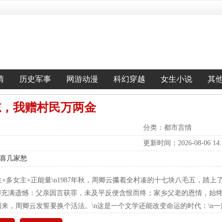
情
历史军事
网游动漫
科幻穿越
女生小说
其
志，我赠村民万两金
分类：都市言情
更新时间：2026-08-06 14:5
欢喜几家愁
生+多女主+正能量\n1987年秋，周卿云攥着全村凑的十七块八毛五，踏上
却充满遗憾：父亲因言获罪，未及平反便含恨而终；家乡父老的恩情，始
生回来，周卿云发誓要换个活法。\n这是一个文学还能改变命运的时代：\n