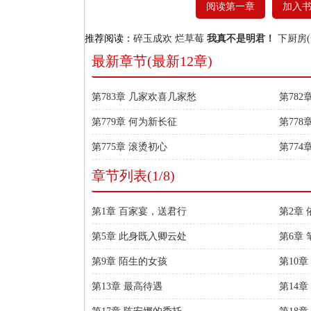
阅读第一章
加入
推荐阅读：
碎玉成欢
烂草莓
我真不是明君！
下厨房(
最新章节(最新12章)
第783章 几家欢喜几家愁
第78
第779章 何为新长征
第778
第775章 滚烫初心
第774
章节列表(1/8)
第1章 百家宴，送君行
第2章
第5章 此身既入卿云处
第6章
第9章 陌生的女孩
第10
第13章 最高待遇
第14章