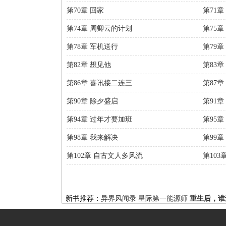
第70章 回家
第71章
第74章 周卿云的计划
第75章
第78章 军机送行
第79章
第82章 想见他
第83
第86章 喜讯接二连三
第87
第90章 除夕盛启
第91章
第94章 过年才要加班
第95章
第98章 我来解决
第99章
第102章 自古文人多风流
第103
新书推荐：
异界风闻录
星际第一能源师
重生后，谁