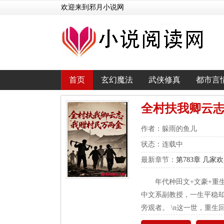
欢迎来到邪月小说网
首页
玄幻魔法
武侠修真
都市言
全村扶我卿云
作者：躲雨的鱼儿
状态：连载中
最新章节：
第783章 几家
年代种田文+文豪+重
中文系副教授，一生平稳
旁观者。 \n这一世，重