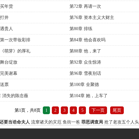
 买年货
第72章 再请一次
 打井
第76章 资本主义大财主
 遇贵人
第80章 排练
章 第一次带妆彩排
第84章 他会喜欢吗
章 《萌芽》的厚礼
第88章 他，来了
 舞台绽放
第92章 众生惊涛
 完美谢幕
第96章 雪夜别话
 送票
第100章 全聚德
章 消失的陈念薇
第104章 她，上车了
第1页，共8页
1
2
3
4
5
下一页
尾页
还要当诰命夫人
流窜诸天的灾厄
鱼街一爸
罪恶调查局
抢了老攻五个人头