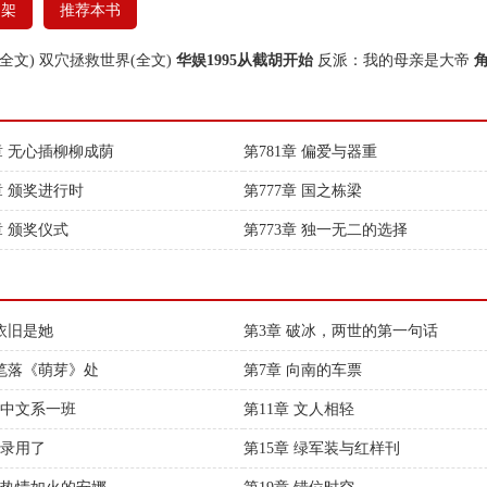
书架
推荐本书
全文)
双穴拯救世界(全文)
华娱1995从截胡开始
反派：我的母亲是大帝
2章 无心插柳柳成荫
第781章 偏爱与器重
章 颁奖进行时
第777章 国之栋梁
章 颁奖仪式
第773章 独一无二的选择
 依旧是她
第3章 破冰，两世的第一句话
 笔落《萌芽》处
第7章 向南的车票
章 中文系一班
第11章 文人相轻
 录用了
第15章 绿军装与红样刊