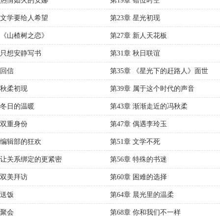
章 热情如火的安娜
第19章 错位时空
章 文学要给人希望
第23章 星光初现
章 《山楂树之恋》
第27章 新人天花板
章 只想安静写书
第31章 秋日联谊
 回信
第35章 《星光下的赶路人》面世
 秋柔初现
第39章 属于这个时代的声音
章 冬日的温暖
第43章 渐渐走近的冯秋柔
 双重身份
第47章 偶遇李玲玉
章 编辑部的狂欢
第51章 文学不死
章 让关系绑定的更紧密
第56章 特殊的书迷
 双美拜访
第60章 困难的选择
 送饭
第64章 晨光里的温柔
 聚会
第68章 你和我们不一样