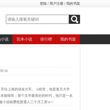
登陆
/
用户注册
/
我的书架
他小说
完本小说
排行榜
我的书架
9:16
了开往上海的绿皮火车。 \n前世，他是复旦大学
终未能报答；那个文学最美好的时代，他只是一名
一篇小说稿费抵普通人三个月工资\n一