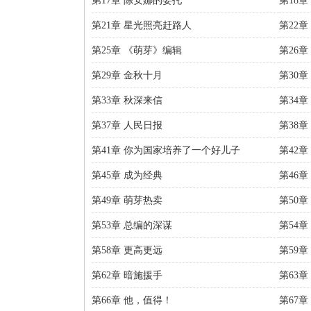
第17章 陈安娜的委托
第18
第21章 星光照亮赶路人
第22
第25章 《萌芽》编辑
第26
第29章 金秋十月
第30
第33章 秋深来信
第34章
第37章 人民日报
第38章
第41章 你为国家培养了一个好儿子
第42
第45章 成为经典
第46章
第49章 萌芽热卖
第50
第53章 总编的深谋
第54
第58章 更高更远
第59章
第62章 暗施援手
第63章
第66章 他，值得！
第67章