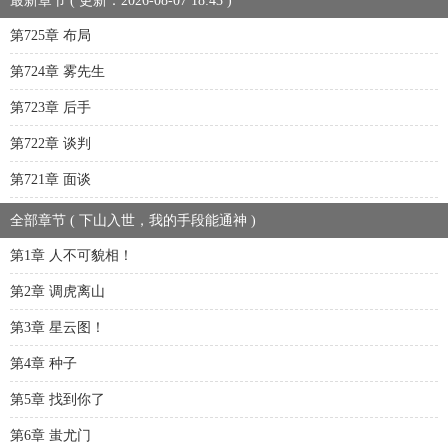
最新章节 ( 更新：2026-08-07 18:43 )
第725章 布局
第724章 雾先生
第723章 后手
第722章 谈判
第721章 面谈
全部章节 ( 下山入世，我的手段能通神 )
第1章 人不可貌相！
第2章 调虎离山
第3章 星云图！
第4章 种子
第5章 找到你了
第6章 蚩尤门