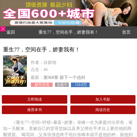
返回
重生77，空间在手，娇妻我有！
首页
重生77，空间在手，娇妻我有！
作者：自留地
点击：46
最新：
第968章 留下一个信封
都市言情
连载中
116.8万
立即阅读
加入书架
推荐本书
阅读历史
（重生77+空间+狩猎+暴富+娇妻）张峰一生为家庭付出所有，谁
知一天醒来，竟被自己的堂哥堂妹以及养父绑在手术台上要挖他的两
颗肾脏。 喝骂间，父亲张强也终于坦白张峰本就不是他的种，留他到