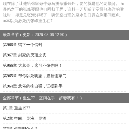
现在除了让他给张家做牛做马拼命赚钱外，要的就是他的两颗肾。 \n
暴怒之下的张峰要跟他们同归于尽，谁料一刀切断了堂哥张海洋的喉
咙时，却竟见张海洋喝了一碗凭空出现的泉水伤口竟在刹那间痊愈。
\n本以为必死的张峰重生在7
最新章节 ( 更新：2026-08-06 12:50 )
第968章 留下一个信封
第967章 封家的灭顶之灾
第966章 大舅哥，这可不像你啊！
第965章 帮你以死明志，竖挂谢家门
第964章 悲催的柳自强，证据到手
全部章节 ( 重生77，空间在手，娇妻我有！ )
第1章 重生1977
第2章 空间、灵液、灵酒
第3章 你狗叫什么？