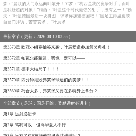
森：“曼联的大门永远向叶敞开！”C罗：“梅西是我的竞争对手，而叶
是我赶超的对象！”梅西：“叶是这个时代最强的射手，没有之一！”勒
夫：“叶是德国最后一块拼图，求求你加盟德国吧！”国足主帅里皮亲
自登门拜访，苦苦哀求， “叶辰求
最新章节 ( 更新：2026-08-10 03:55 )
第3573章 欧冠小组赛抽签来袭，叶辰受邀参加颁奖典礼！
第3572章 帕瓦尔能蒙进，我也一定可以——
第3571章 德甲大结局了！！！
第3570章 四分钟摧毁弗莱堡球迷们的美梦！！
第3569章 巧合太多，弗莱堡又要在多特身上拿分？
全部章节 ( 足球：国足开除，奖励远射必进卡 )
第1章 远射必进卡
第2章 骂我可以，但骂华夏人不行
第3章 没有了S级技能他就没办法进球吗？