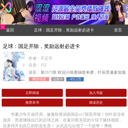
返回
足球：国足开除，奖励远射必进卡
首页
足球：国足开除，奖励远射必进卡
作者：不正不
点击：152
最新：
第3573章 欧冠小组赛抽签来袭，叶辰受邀参加颁
奖典礼！
网游动漫
连载中
451.2万
立即阅读
加入书架
推荐本书
阅读历史
华夏少年天崩开局，被曼联青训跟国足u17双双开除！但叶辰没有
放弃，而是继续自己的足球之路，在索尔斯克亚的介绍下辗转德国，
在多特开启自己的职业生涯！ 从此足坛出现了一个妖孽！弗格