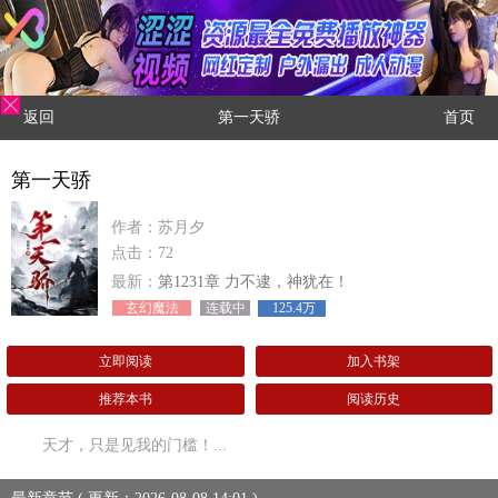
返回
第一天骄
首页
第一天骄
作者：苏月夕
点击：72
最新：
第1231章 力不逮，神犹在！
玄幻魔法
连载中
125.4万
立即阅读
加入书架
推荐本书
阅读历史
天才，只是见我的门槛！...