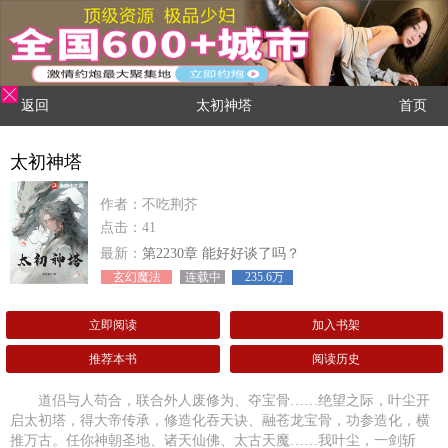
返回
太初神塔
首页
太初神塔
作者：不吃荆芥
点击：41
最新：
第2230章 能好好谈了吗？
玄幻魔法
连载中
235.6万
立即阅读
加入书架
推荐本书
阅读历史
道侣与人苟合，联合外人废修为、夺宝骨……绝望之际，叶尘开
启太初塔，得大帝传承，修造化吞天诀、融苍龙宝骨，功参造化，横
推万古。任你神朝圣地、诸天仙佛、太古天魔……我叶尘，一剑斩